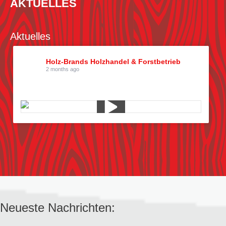
AKTUELLES
Aktuelles
Holz-Brands Holzhandel & Forstbetrieb
2 months ago
Kiefern pflücken
Neueste Nachrichten: