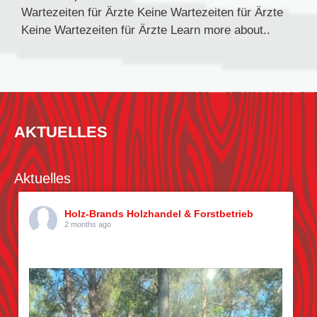
Wartezeiten für Ärzte Keine Wartezeiten für Ärzte
Keine Wartezeiten für Ärzte Learn more about..
AKTUELLES
Aktuelles
Holz-Brands Holzhandel & Forstbetrieb
2 months ago
Kiefern pflücken