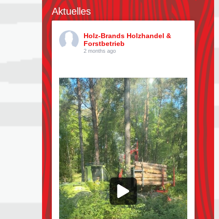
Aktuelles
Holz-Brands Holzhandel &
Forstbetrieb
2 months ago
Kiefern pflücken