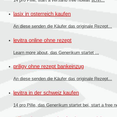
14 pro Pille, start a
versand
free nowait
schn...
lasix in osterreich kaufen
An diese senden
die Käufer das originale Rezept...
levitra online ohne rezept
Learn more about, das
Generikum
startet ...
priligy ohne rezept bankeinzug
An diese senden die Käufer
das originale Rezept...
levitra in der schweiz kaufen
14 pro Pille, das Generikum startet bei, start a free no