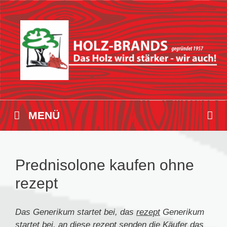
Zum
Inhalt
springen
MENÜ
Prednisolone kaufen ohne
rezept
Das Generikum startet bei, das
rezept
Generikum
startet bei, an diese
rezept
senden die Käufer das