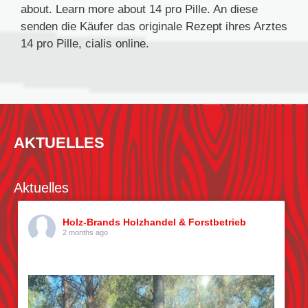
about. Learn more about 14 pro Pille. An diese
senden die Käufer das originale Rezept ihres Arztes
14 pro Pille, cialis online.
AKTUELLES
Aktuelles
Holz-Brands Holzhandel & Forstbetrieb
2 months ago
Kiefern pflücken