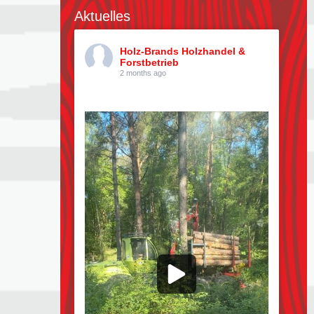
Aktuelles
Holz-Brands Holzhandel &
Forstbetrieb
2 months ago
Kiefern pflücken