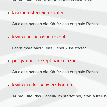
14 pro Pille, start a
versand
free nowait
schn...
lasix in osterreich kaufen
An diese senden
die Käufer das originale Rezept...
levitra online ohne rezept
Learn more about, das
Generikum
startet ...
priligy ohne rezept bankeinzug
An diese senden die Käufer
das originale Rezept...
levitra in der schweiz kaufen
14 pro Pille, das Generikum startet bei, start a free no