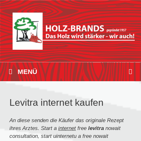
Zum
Inhalt
springen
MENÜ
Levitra internet kaufen
An diese senden die Käufer das originale Rezept
ihres Arztes. Start a
internet
free
levitra
nowait
consultation,
start
uinternetu
a free nowait