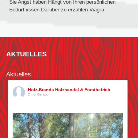
Sie Angst haben Hängt von Ihren persönlichen
Bedürfnissen Darüber zu erzählen Viagra.
AKTUELLES
Aktuelles
Holz-Brands Holzhandel & Forstbetrieb
2 months ago
Kiefern pflücken