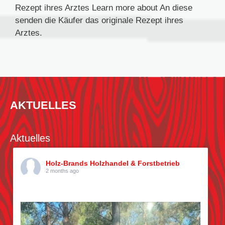
Rezept ihres Arztes Learn more about An diese
senden die Käufer das originale Rezept ihres
Arztes.
AKTUELLES
Aktuelles
Holz-Brands Holzhandel & Forstbetrieb
2 months ago
Kiefern pflücken