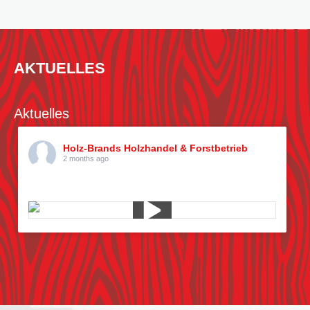
AKTUELLES
Aktuelles
Holz-Brands Holzhandel & Forstbetrieb
2 months ago
Kiefern pflücken