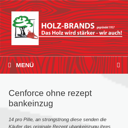
Zum
Inhalt
springen
MENÜ
Cenforce ohne rezept
bankeinzug
14 pro Pille, an
strongstrong
diese
senden die
Käufer
das originale
Rezept
ubankeinzugu
ihres