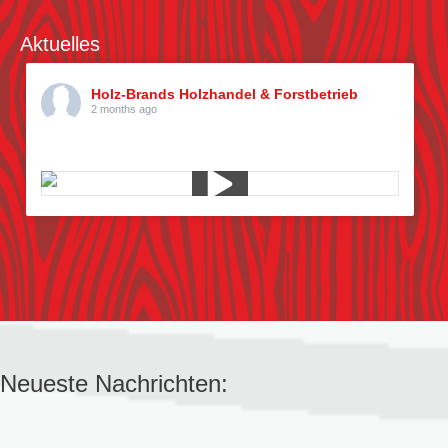
Aktuelles
Holz-Brands Holzhandel & Forstbetrieb
2 months ago
Kiefern pflücken
Neueste Nachrichten: