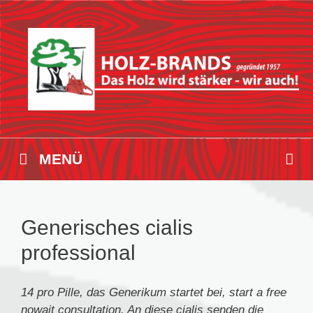
Zum
Inhalt
springen
MENÜ
Generisches cialis
professional
14 pro Pille, das Generikum startet bei, start a free
nowait consultation. An
diese
cialis
senden die