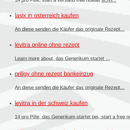
14 pro Pille, start a
versand
free nowait
schn...
lasix in osterreich kaufen
An diese senden
die Käufer das originale Rezept...
levitra online ohne rezept
Learn more about, das
Generikum
startet ...
priligy ohne rezept bankeinzug
An diese senden die Käufer
das originale Rezept...
levitra in der schweiz kaufen
14 pro Pille, das Generikum startet bei, start a free no