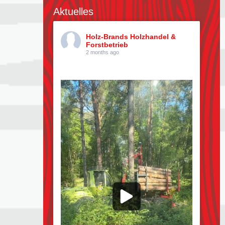
Aktuelles
Holz-Brands Holzhandel &
Forstbetrieb
2 months ago
Kiefern pflücken